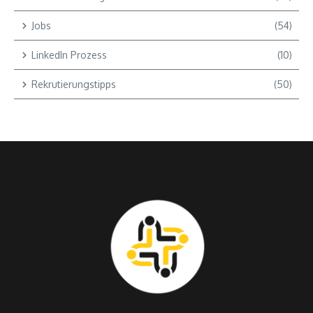
Jobs
(54)
LinkedIn Prozess
(10)
Rekrutierungstipps
(50)