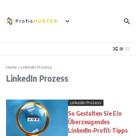
Zum Inhalt springen
Home
/
LinkedIn Prozess
LinkedIn Prozess
LinkedIn Prozess
So Gestalten Sie Ein
Überzeugendes
LinkedIn-Profil: Tipps