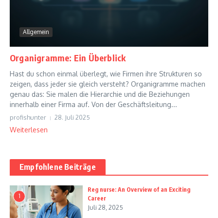
Allgemein
Organigramme: Ein Überblick
Hast du schon einmal überlegt, wie Firmen ihre Strukturen so
zeigen, dass jeder sie gleich versteht? Organigramme machen
genau das: Sie malen die Hierarchie und die Beziehungen
innerhalb einer Firma auf. Von der Geschäftsleitung...
profishunter
28. Juli 2025
Weiterlesen
Empfohlene Beiträge
Reg nurse: An Overview of an Exciting
1
Career
Juli 28, 2025