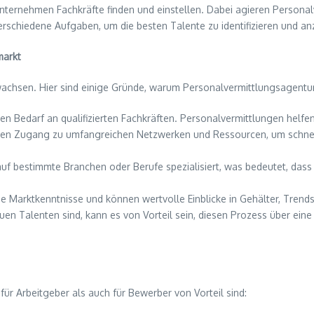
Unternehmen Fachkräfte finden und einstellen. Dabei agieren Persona
rschiedene Aufgaben, um die besten Talente zu identifizieren und a
markt
ewachsen. Hier sind einige Gründe, warum Personalvermittlungsagentur
en Bedarf an qualifizierten Fachkräften. Personalvermittlungen helfe
ben Zugang zu umfangreichen Netzwerken und Ressourcen, um schnell
auf bestimmte Branchen oder Berufe spezialisiert, was bedeutet, dass
nde Marktkenntnisse und können wertvolle Einblicke in Gehälter, Tre
uen Talenten sind, kann es von Vorteil sein, diesen Prozess über ein
ür Arbeitgeber als auch für Bewerber von Vorteil sind: