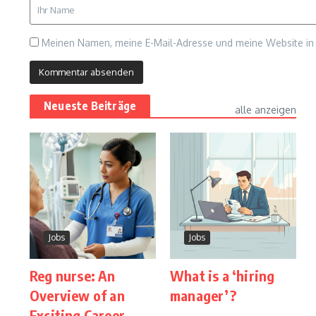
Meinen Namen, meine E-Mail-Adresse und meine Website in 
Neueste Beiträge
alle anzeigen
Jobs
Jobs
Reg nurse: An
What is a ‘hiring
Overview of an
manager’?
Exciting Career