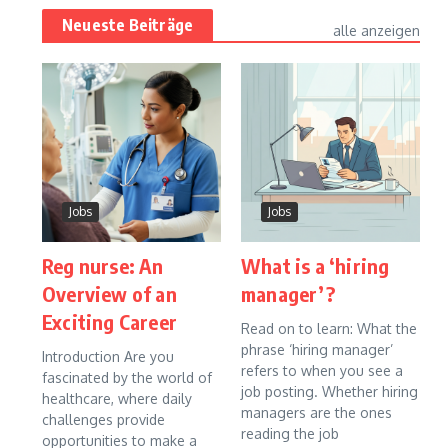
Neueste Beiträge
alle anzeigen
Jobs
Jobs
Reg nurse: An
What is a ‘hiring
Overview of an
manager’?
Exciting Career
Read on to learn: What the
phrase ‘hiring manager’
Introduction Are you
refers to when you see a
fascinated by the world of
job posting. Whether hiring
healthcare, where daily
managers are the ones
challenges provide
reading the job
opportunities to make a