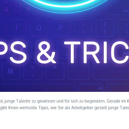
nd, junge Talente zu gewinnen und für sich zu begeistern. Gerade im 
gibt Ihnen wertvolle Tipps, wie Sie als Arbeitgeber gezielt junge Ta