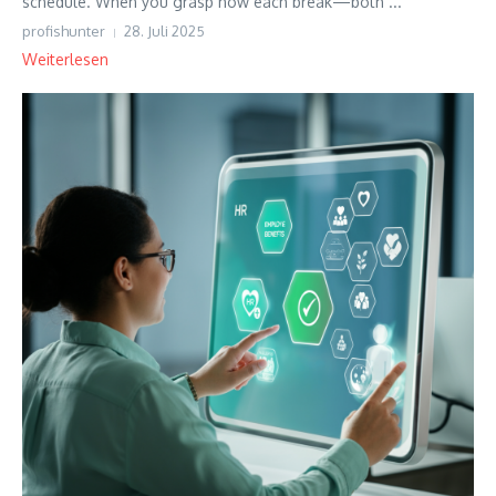
schedule. When you grasp how each break—both ...
profishunter
28. Juli 2025
Weiterlesen