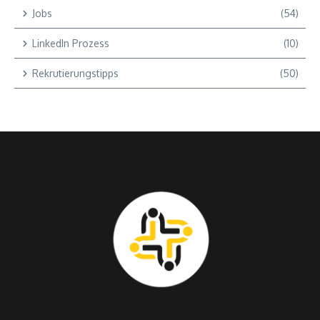
Jobs
(54)
LinkedIn Prozess
(10)
Rekrutierungstipps
(50)