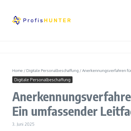
Zum Inhalt springen
Home
/
Digitale Personalbeschaffung
/
Anerkennungsverfahren für 
Digitale Personalbeschaffung
Anerkennungsverfahren 
Ein umfassender Leitf
3. Juni 2025