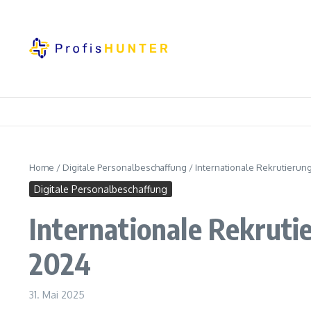
Zum Inhalt springen
Home
/
Digitale Personalbeschaffung
/
Internationale Rekrutierung
Digitale Personalbeschaffung
Internationale Rekruti
2024
31. Mai 2025