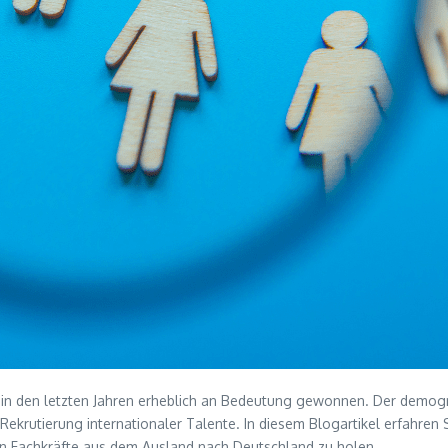
nd in den letzten Jahren erheblich an Bedeutung gewonnen. Der demo
ekrutierung internationaler Talente. In diesem Blogartikel erfahren S
sten Fachkräfte aus dem Ausland nach Deutschland zu holen.