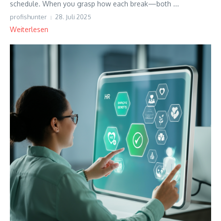
schedule. When you grasp how each break—both ...
profishunter
28. Juli 2025
Weiterlesen