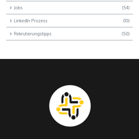
Jobs
(54)
LinkedIn Prozess
(10)
Rekrutierungstipps
(50)