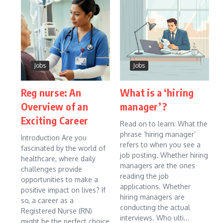
Jobs
Jobs
Reg nurse: An
What is a ‘hiring
Overview of an
manager’?
Exciting Career
Read on to learn: What the
phrase ‘hiring manager’
Introduction Are you
refers to when you see a
fascinated by the world of
job posting. Whether hiring
healthcare, where daily
managers are the ones
challenges provide
reading the job
opportunities to make a
applications. Whether
positive impact on lives? If
hiring managers are
so, a career as a
conducting the actual
Registered Nurse (RN)
interviews. Who ulti...
might be the perfect choice