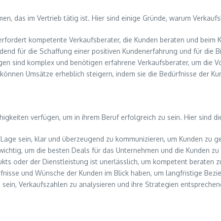
en, das im Vertrieb tätig ist. Hier sind einige Gründe, warum Verkaufs
fordert kompetente Verkaufsberater, die Kunden beraten und beim K
eidend für die Schaffung einer positiven Kundenerfahrung und für di
ngen sind komplex und benötigen erfahrene Verkaufsberater, um die Vo
r können Umsätze erheblich steigern, indem sie die Bedürfnisse der 
igkeiten verfügen, um in ihrem Beruf erfolgreich zu sein. Hier sind di
r Lage sein, klar und überzeugend zu kommunizieren, um Kunden zu g
 wichtig, um die besten Deals für das Unternehmen und die Kunden zu 
dukts oder der Dienstleistung ist unerlässlich, um kompetent beraten 
dürfnisse und Wünsche der Kunden im Blick haben, um langfristige Be
ge sein, Verkaufszahlen zu analysieren und ihre Strategien entspreche