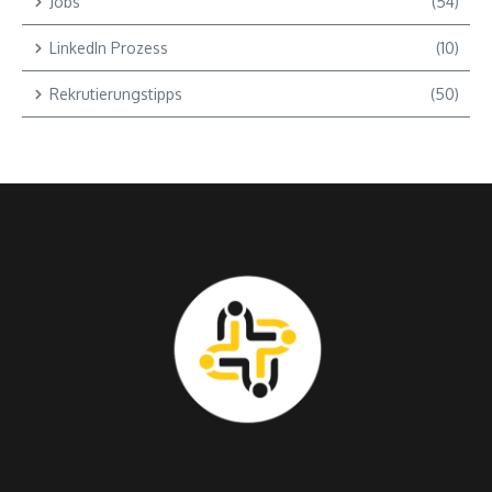
Jobs
(54)
LinkedIn Prozess
(10)
Rekrutierungstipps
(50)